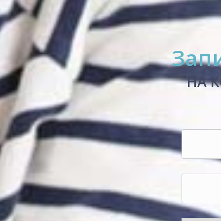
Зап
НА 