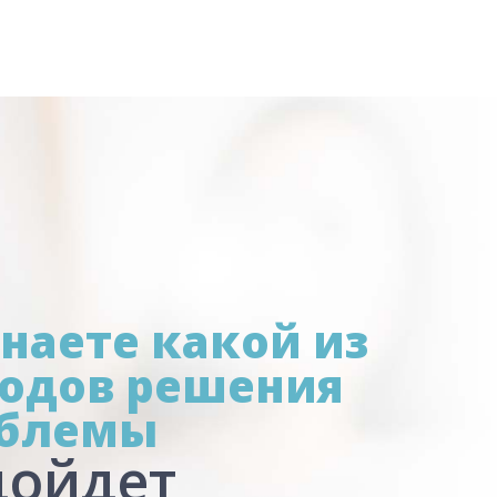
знаете какой из
одов решения
блемы
дойдет