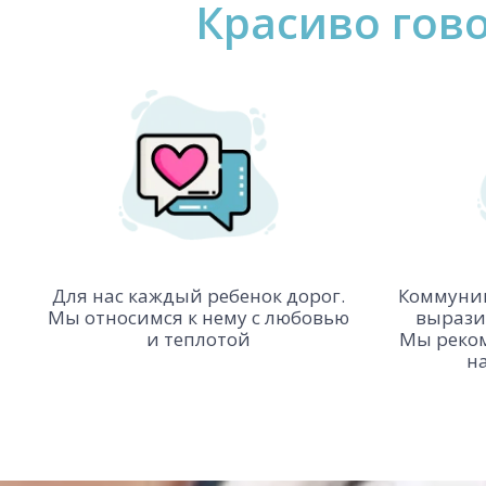
Красиво гово
Коммуник
Для нас каждый ребенок дорог.
вырази
Мы относимся к нему с любовью
Мы реком
и теплотой
н