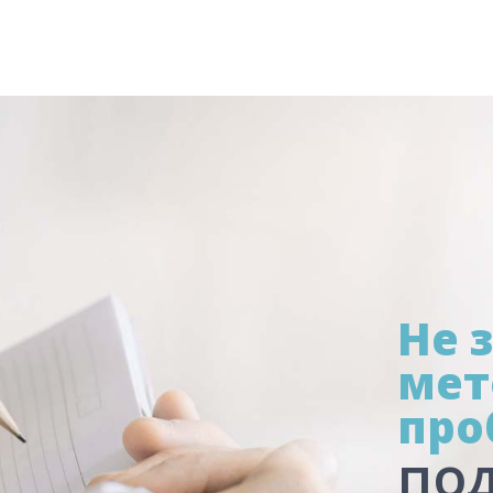
Не 
мет
про
по