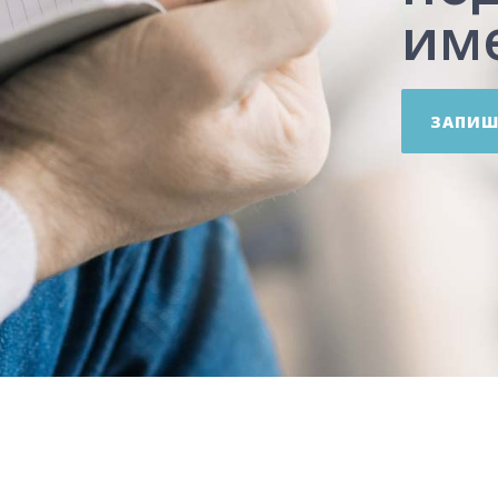
им
ЗАПИШ